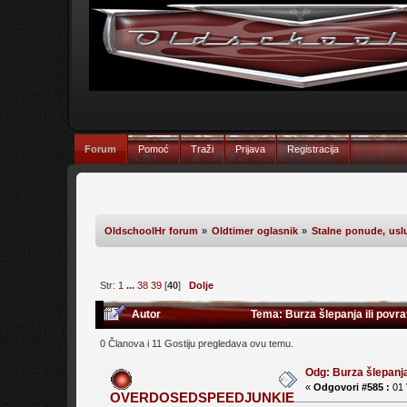
Forum
Pomoć
Traži
Prijava
Registracija
OldschoolHr forum
»
Oldtimer oglasnik
»
Stalne ponude, uslu
Str:
1
...
38
39
[
40
]
Dolje
Autor
Tema: Burza šlepanja ili povra
0 Članova i 11 Gostiju pregledava ovu temu.
Odg: Burza šlepanja
«
Odgovori #585 :
01 
OVERDOSEDSPEEDJUNKIE