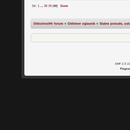
Str:
1
...
38
39
[
40
]
Gore
OldschoolHr forum
»
Oldtimer oglasnik
»
Stalne ponude, uslu
SMF 2.0.1
Flagra