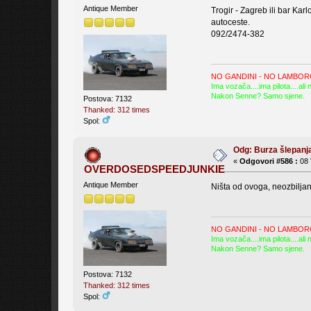
Antique Member
Trogir - Zagreb ili bar Kar
autoceste.
092/2474-382
NO GANDINI - NO LAMBOR
Ima vozača....ima pilota....al
Nakon Senne? Samo sjene.
Postova: 7132
Thanked: 312 times
Spol:
Odg: Burza šlepanja
«
Odgovori #586 :
08 
OVERDOSEDSPEEDJUNKIE
Antique Member
Ništa od ovoga, neozbiljan
NO GANDINI - NO LAMBOR
Ima vozača....ima pilota....al
Nakon Senne? Samo sjene.
Postova: 7132
Thanked: 312 times
Spol: