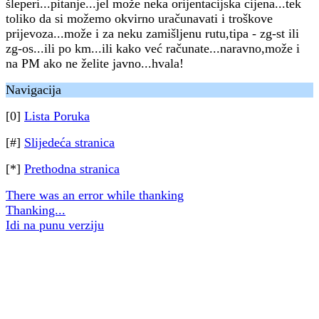
šleperi...pitanje...jel može neka orijentacijska cijena...tek
toliko da si možemo okvirno uračunavati i troškove
prijevoza...može i za neku zamišljenu rutu,tipa - zg-st ili
zg-os...ili po km...ili kako već računate...naravno,može i
na PM ako ne želite javno...hvala!
Navigacija
[0]
Lista Poruka
[#]
Slijedeća stranica
[*]
Prethodna stranica
There was an error while thanking
Thanking...
Idi na punu verziju