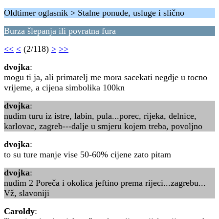
Oldtimer oglasnik > Stalne ponude, usluge i slično
Burza šlepanja ili povratna fura
<<
<
(2/118)
>
>>
dvojka
:
mogu ti ja, ali primatelj me mora sacekati negdje u tocno
vrijeme, a cijena simbolika 100kn
dvojka
:
nudim turu iz istre, labin, pula...porec, rijeka, delnice,
karlovac, zagreb---dalje u smjeru kojem treba, povoljno
dvojka
:
to su ture manje vise 50-60% cijene zato pitam
dvojka
:
nudim 2 Poreča i okolica jeftino prema rijeci...zagrebu...
Vž, slavoniji
Caroldy
: