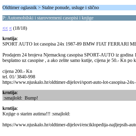
Oldtimer oglasnik > Stalne ponude, usluge i slično
P: Automobilski i starovremeni casopisi i knjige
<<
<
(18/18)
krntija
:
SPORT AUTO lot casopisa 24x 1987-89 BMW FIAT FERRARI
Prodajem 24 brojeva Njemackog casopisa SPORT-AUTO iz godina 1987-
besplatno uz casopise , a ako zelite samo kutije, cijena je 50.- Kn po ku
cijena 200.- Kn
tel. 01/ 3840-998
https://www.njuskalo.hr/oldtimer-dijelovi/sport-auto-lot-casopisa-2
krntija
:
:smajlold: Bump!
krntija
:
Knjige o starim autima!!! :smajlold:
https://www.njuskalo.hr/oldtimer-dijelovi/enciklopedija-najljepsih-a