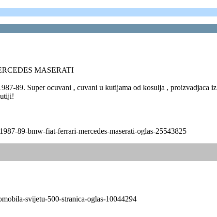
 MERCEDES MASERATI
89. Super ocuvani , cuvani u kutijama od kosulja , proizvadjaca iz
tiji!
4x-1987-89-bmw-fiat-ferrari-mercedes-maserati-oglas-25543825
utomobila-svijetu-500-stranica-oglas-10044294