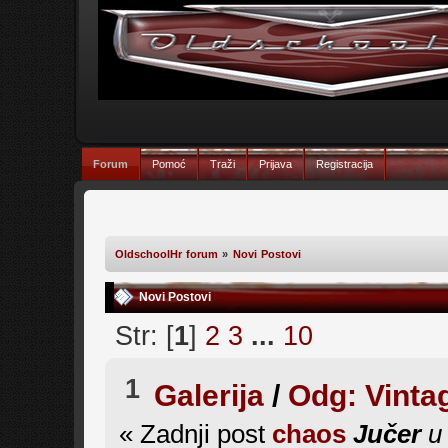
Forum
Pomoć
Traži
Prijava
Registracija
OldschoolHr forum
»
Novi Postovi
Novi Postovi
Str: [
1
]
2
3
...
10
1
Galerija
/
Odg: Vinta
« Zadnji post
chaos
Jučer
u 