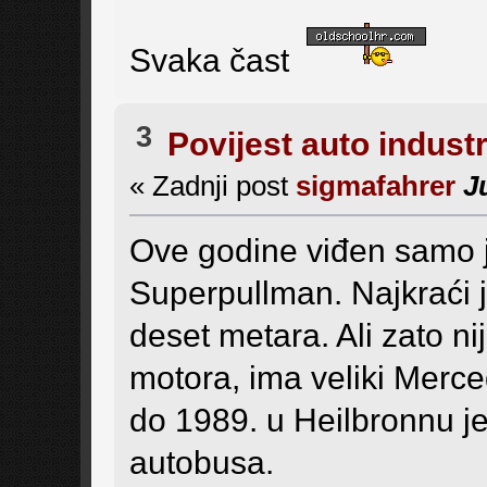
Svaka čast
3
Povijest auto industr
« Zadnji post
sigmafahrer
J
Ove godine viđen samo 
Superpullman. Najkraći j
deset metara. Ali zato ni
motora, ima veliki Merce
do 1989. u Heilbronnu j
autobusa.