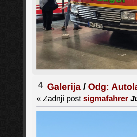
4
Galerija
/
Odg: Auto
« Zadnji post
sigmafahrer
J