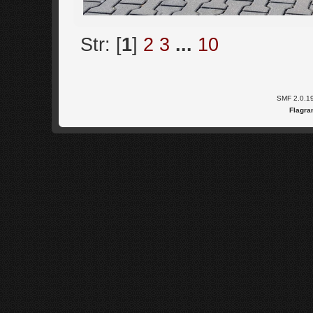
Str: [
1
]
2
3
...
10
SMF 2.0.1
Flagra