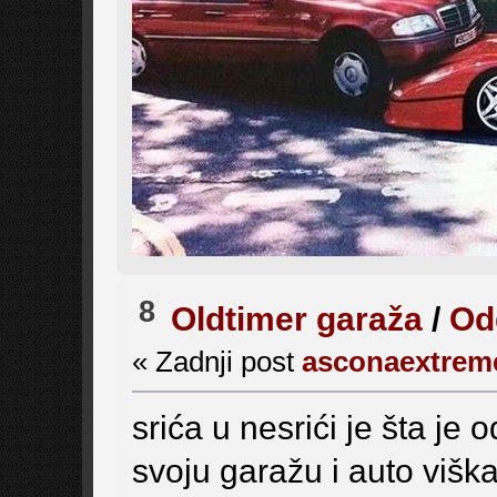
8
Oldtimer garaža
/
Odg
« Zadnji post
asconaextrem
srića u nesrići je šta je 
svoju garažu i auto višk