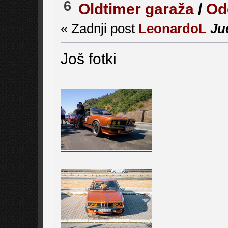
6
Oldtimer garaža
/
Od
« Zadnji post
LeonardoL
Ju
Još fotki