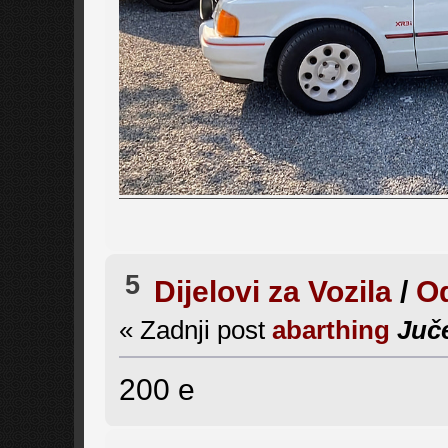
5
Dijelovi za Vozila
/
Od
« Zadnji post
abarthing
Juč
200 e