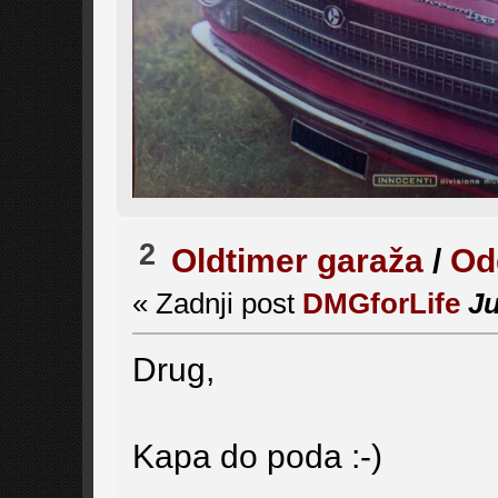
2
Oldtimer garaža
/
Od
« Zadnji post
DMGforLife
J
Drug,
Kapa do poda :-)