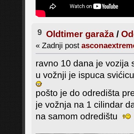
9
Oldtimer garaža
/
Odg
« Zadnji post
asconaextrem
ravno 10 dana je vozij
u vožnji je ispuca svići
pošto je do odredišta pr
je vožnja na 1 cilindar da
na samom odredištu