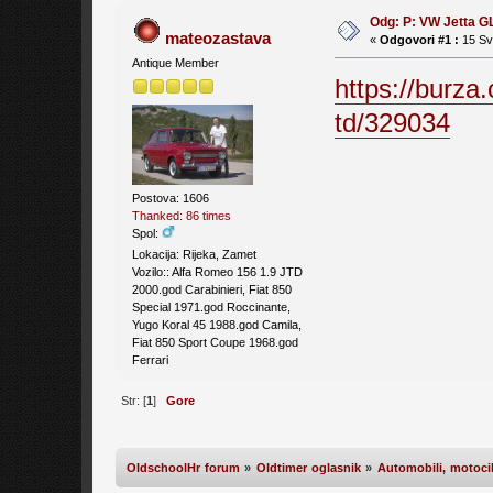
Odg: P: VW Jetta G
mateozastava
«
Odgovori #1 :
15 Svi
Antique Member
https://burza.
td/329034
Postova: 1606
Thanked: 86 times
Spol:
Lokacija: Rijeka, Zamet
Vozilo:: Alfa Romeo 156 1.9 JTD
2000.god Carabinieri, Fiat 850
Special 1971.god Roccinante,
Yugo Koral 45 1988.god Camila,
Fiat 850 Sport Coupe 1968.god
Ferrari
Str: [
1
]
Gore
OldschoolHr forum
»
Oldtimer oglasnik
»
Automobili, motocikl