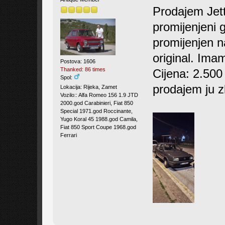
Prodajem Jett
promijenjeni g
promijenjen n
original. Imam
Postova: 1606
Thanked: 86 times
Cijena: 2.500
Spol:
prodajem ju z
Lokacija: Rijeka, Zamet
Vozilo:: Alfa Romeo 156 1.9 JTD
2000.god Carabinieri, Fiat 850
Special 1971.god Roccinante,
Yugo Koral 45 1988.god Camila,
Fiat 850 Sport Coupe 1968.god
Ferrari