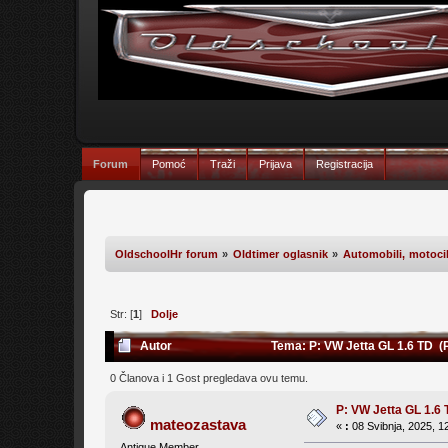
Forum
Pomoć
Traži
Prijava
Registracija
OldschoolHr forum
»
Oldtimer oglasnik
»
Automobili, motocikl
Str: [
1
]
Dolje
Autor
Tema: P: VW Jetta GL 1.6 TD (P
0 Članova i 1 Gost pregledava ovu temu.
P: VW Jetta GL 1.6
mateozastava
«
:
08 Svibnja, 2025, 1
Antique Member