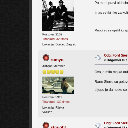
Po meni pravi oldscho
Imas veliki like za kol
Mnogi su se opekli igraj
Postova: 2152
Thanked: 32 times
Lokacija: Borčec,Zagreb
Odg: Ford Sier
romyo
«
Odgovori #6 :
Antique Member
Ovo je mila majka aut
Rane Sierre su gotov
Lijepo je da netko se 
Postova: 5911
Thanked: 132 times
Lokacija: Rijeka
Vozilo:: ---
Odg: Ford Sier
straight
«
Odgovori #7 :