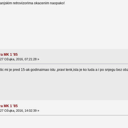
vanjskim retrovizorima okacenim naopako!
ra MK 1 '85
27 Ožujka, 2016, 07:21:28 »
atic mi je pred 15-ak godinaimao istu ,pravi tenk,isla je ko luda a i po snjegu bez obz
ra MK 1 '85
27 Ožujka, 2016, 14:02:39 »