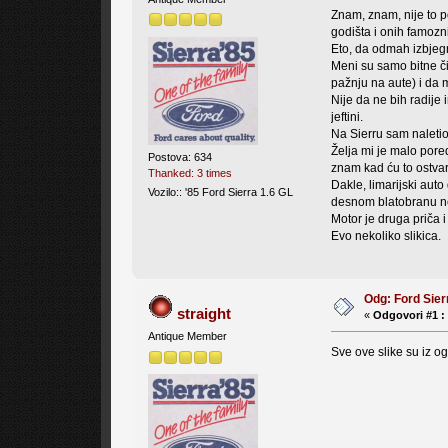
Znam, znam, nije to p
godišta i onih famozn
Eto, da odmah izbjegne
Meni su samo bitne či
pažnju na aute) i da 
Nije da ne bih radije 
jeftini.
Na Sierru sam naletio
Želja mi je malo pored
Postova: 634
znam kad ću to ostvar
Thanked: 3 times
Dakle, limarijski aut
Vozilo:: '85 Ford Sierra 1.6 GL
desnom blatobranu n
Motor je druga priča 
Evo nekoliko slikica.
Odg: Ford Sier
straight
«
Odgovori #1 :
Antique Member
Sve ove slike su iz og