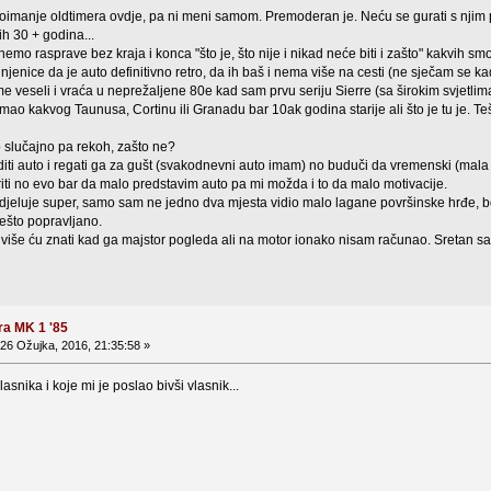
oimanje oldtimera ovdje, pa ni meni samom. Premoderan je. Neću se gurati s njim po
ih 30 + godina...
mo rasprave bez kraja i konca "što je, što nije i nikad neće biti i zašto" kakvih smo
njenice da je auto definitivno retro, da ih baš i nema više na cesti (ne sječam se 
me veseli i vraća u neprežaljene 80e kad sam prvu seriju Sierre (sa širokim svjetlima
imao kakvog Taunusa, Cortinu ili Granadu bar 10ak godina starije ali što je tu je. Te
 slučajno pa rekoh, zašto ne?
iti auto i regati ga za gušt (svakodnevni auto imam) no buduči da vremenski (mala dj
iti no evo bar da malo predstavim auto pa mi možda i to da malo motivacije.
o djeluje super, samo sam ne jedno dva mjesta vidio malo lagane površinske hrđe, bo
ešto popravljano.
i više ću znati kad ga majstor pogleda ali na motor ionako nisam računao. Sretan s
ra MK 1 '85
26 Ožujka, 2016, 21:35:58 »
lasnika i koje mi je poslao bivši vlasnik...