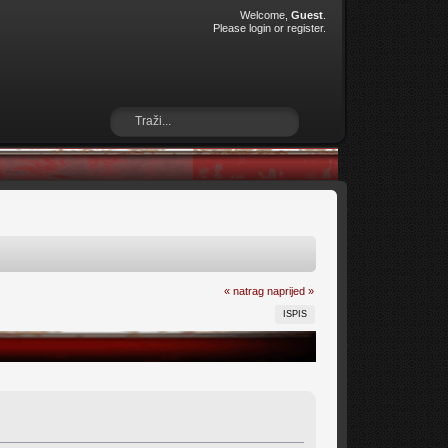
Welcome,
Guest
.
Please
login
or
register
.
« natrag
naprijed »
ISPIS