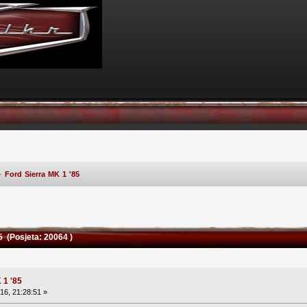
»
Ford Sierra MK 1 '85
5 (Posjeta: 20064 )
 1 '85
16, 21:28:51 »