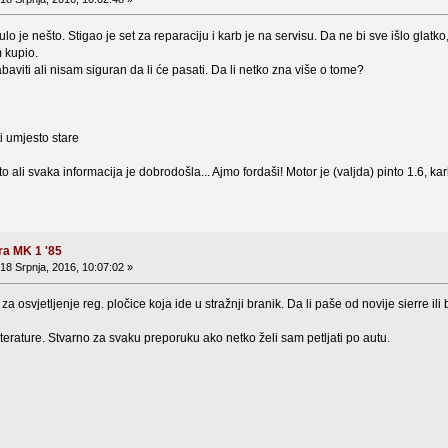
ulo je nešto. Stigao je set za reparaciju i karb je na servisu. Da ne bi sve išlo gla
m kupio.
abaviti ali nisam siguran da li će pasati. Da li netko zna više o tome?
ti umjesto stare
to ali svaka informacija je dobrodošla... Ajmo fordaši! Motor je (valjda) pinto 1.6, k
ra MK 1 '85
18 Srpnja, 2016, 10:07:02 »
za osvjetljenje reg. pločice koja ide u stražnji branik. Da li paše od novije sierre ili
terature. Stvarno za svaku preporuku ako netko želi sam petljati po autu.