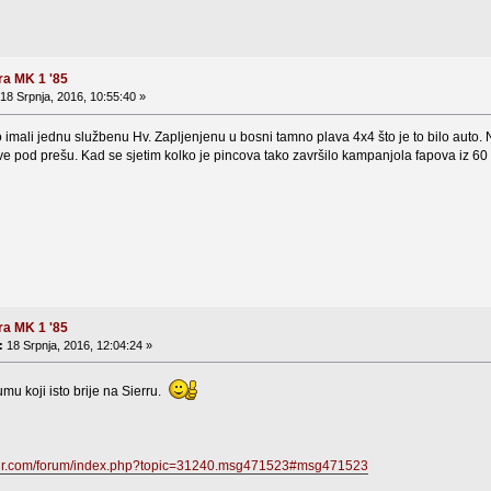
ra MK 1 '85
18 Srpnja, 2016, 10:55:40 »
 imali jednu službenu Hv. Zapljenjenu u bosni tamno plava 4x4 što je to bilo auto. 
sve pod prešu. Kad se sjetim kolko je pincova tako završilo kampanjola fapova iz 60 
ra MK 1 '85
:
18 Srpnja, 2016, 12:04:24 »
mu koji isto brije na Sierru.
lhr.com/forum/index.php?topic=31240.msg471523#msg471523