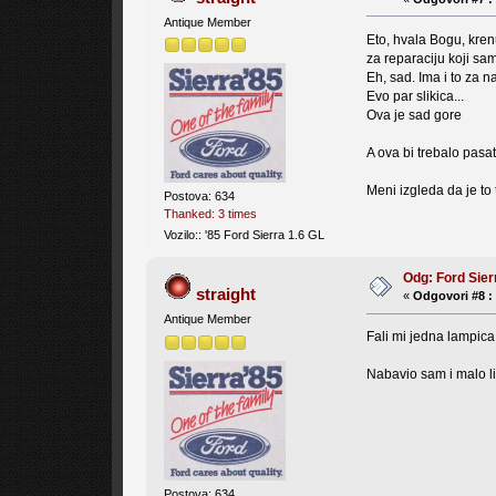
Antique Member
Eto, hvala Bogu, kren
za reparaciju koji sa
Eh, sad. Ima i to za n
Evo par slikica...
Ova je sad gore
A ova bi trebalo pasa
Meni izgleda da je to 
Postova: 634
Thanked: 3 times
Vozilo:: '85 Ford Sierra 1.6 GL
Odg: Ford Sier
straight
«
Odgovori #8 :
Antique Member
Fali mi jedna lampica 
Nabavio sam i malo li
Postova: 634