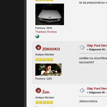
se da prepoznati po 
Postova: 2644
Thanked: 65 times
Odg: Ford Sier
ZDRAVKO
«
Odgovori #4 :
Antique Member
cestitke na ulovu!!!br
sacuvanih!!
Postova: 1165
Odg: Ford Sier
Žein
«
Odgovori #5 :
Antique Member
Jebena kolica.