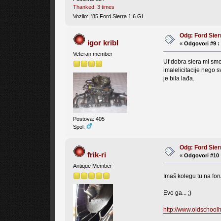
Thanked: 3 times
Vozilo:: '85 Ford Sierra 1.6 GL
Odg: Ford Sier
igor kribl
«
Odgovori #9 :
Veteran member
Uf dobra siera mi smo
imalelicitacije nego 
je bila lađa.
Postova: 405
Spol:
Odg: Ford Sier
frik-ri
«
Odgovori #10 
Antique Member
Imaš kolegu tu na foru
Evo ga... ;)
http://www.oldschoo