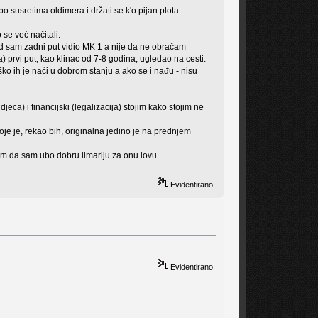
 susretima oldimera i držati se k'o pijan plota
 se već načitali.
kad sam zadni put vidio MK 1 a nije da ne obračam
) prvi put, kao klinac od 7-8 godina, ugledao na cesti.
ško ih je naći u dobrom stanju a ako se i nađu - nisu
eca) i financijski (legalizacija) stojim kako stojim ne
je je, rekao bih, originalna jedino je na prednjem
am da sam ubo dobru limariju za onu lovu.
Evidentirano
Evidentirano