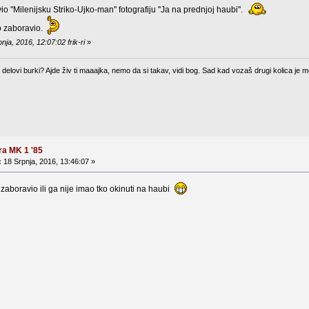
o ''Milenijsku Striko-Ujko-man'' fotografiju ''Ja na prednjoj haubi''.
o zaboravio.
nja, 2016, 12:07:02 frik-ri
»
elovi burki? Ajde živ ti maaajka, nemo da si takav, vidi bog. Sad kad vozaš drugi kolica je m
ra MK 1 '85
:
18 Srpnja, 2016, 13:46:07 »
e zaboravio ili ga nije imao tko okinuti na haubi