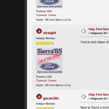
Postova: 634
Thanked: 3 times
Vozilo:: '85 Ford Sierra 1.6 GL
Odg: Ford Sier
straight
«
Odgovori #2 :
Antique Member
I kad je auto stigao 
Postova: 634
Thanked: 3 times
Vozilo:: '85 Ford Sierra 1.6 GL
Odg: Ford Sier
goran16v
«
Odgovori #3 :
Antique Member
Meni je Sierra iz licn