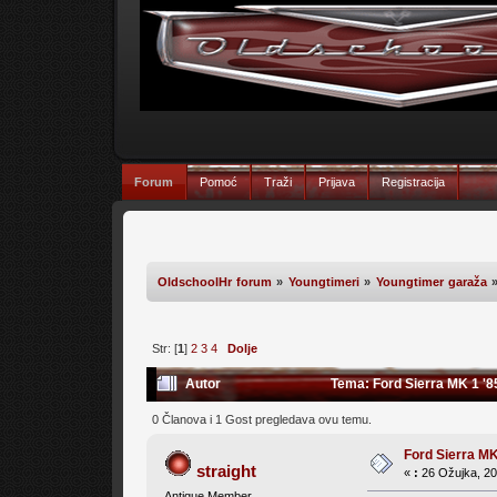
Forum
Pomoć
Traži
Prijava
Registracija
OldschoolHr forum
»
Youngtimeri
»
Youngtimer garaža
Str: [
1
]
2
3
4
Dolje
Autor
Tema: Ford Sierra MK 1 '8
0 Članova i 1 Gost pregledava ovu temu.
Ford Sierra MK
straight
«
:
26 Ožujka, 20
Antique Member