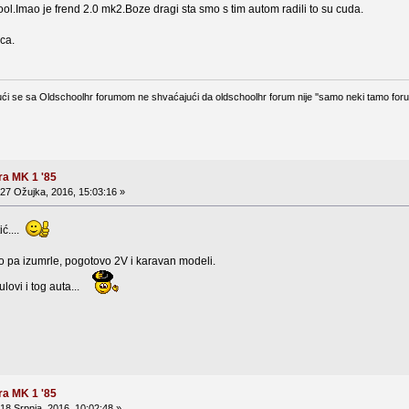
ol.Imao je frend 2.0 mk2.Boze dragi sta smo s tim autom radili to su cuda.
ica.
ući se sa Oldschoolhr forumom ne shvaćajući da oldschoolhr forum nije ''samo neki tamo forum
ra MK 1 '85
27 Ožujka, 2016, 15:03:16 »
ić....
o pa izumrle, pogotovo 2V i karavan modeli.
ulovi i tog auta...
ra MK 1 '85
18 Srpnja, 2016, 10:02:48 »