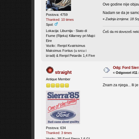
Ove godine nije objavi
Nadam se da je sam
Postova: 4759
«
Zadnja izmjena: 18 Srp
Thanked: 10 times
Spol:
Lokacija: Liburnija - Stato di
Ćeš da mi dovezeš neki d
Fiume (Rijeka) Killarney pri Majci
Eire
Vozilo:: Renjol Kvatrisimus
Maksimus Fortius (u srcu i
izradi) & Renjol Petardix 1,4 Five
Odg: Ford Sier
straight
«
Odgovori #11 
Antique Member
Znam za njega... Ili j
Postova: 634
Thanked: 3 times
Vozilo:: '85 Ford Sierra 1.6 GL