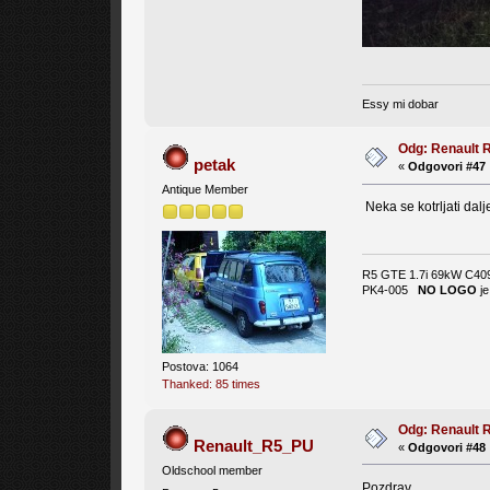
Essy mi dobar
Odg: Renault 
petak
«
Odgovori #47 
Antique Member
Neka se kotrljati dalj
R5 GTE 1.7i 69kW C40
PK4-005
NO LOGO
je
Postova: 1064
Thanked: 85 times
Odg: Renault 
Renault_R5_PU
«
Odgovori #48 
Oldschool member
Pozdrav,