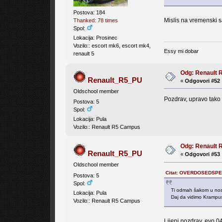
Postova: 184
Mislis na vremenski s
Thanked: 78 times
Spol:
Lokacija: Prosinec
Vozilo:: escort mk6, escort mk4,
Essy mi dobar
renault 5
Odg: Renault 
Renault_R5_PU
«
Odgovori #52 
Oldschool member
Pozdrav, upravo tako 
Postova: 5
Spol:
Lokacija: Pula
Vozilo:: Renault R5 Campus
Odg: Renault 
Renault_R5_PU
«
Odgovori #53 
Oldschool member
Citat: OVERDOSEDSPEE
Postova: 5
Spol:
Ti odmah šakom u n
Lokacija: Pula
Daj da vidimo Krampus
Vozilo:: Renault R5 Campus
Lijepi pozdrav, evo 0