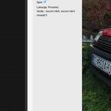
Spol:
Lokacija: Prosinec
Vozilo:: escort mk6, escort mk4,
renault 5