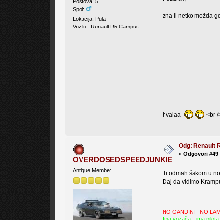
Postova: 5
Spol:
zna li netko možda gd
Lokacija: Pula
Vozilo:: Renault R5 Campus
hvalaa
<br /
Odg: Renault 
«
Odgovori #49 
OVERDOSEDSPEEDJUNKIE
Antique Member
Ti odmah šakom u n
Daj da vidimo Krampu
NO GANDINI - NO LA
Ima vozača....ima pilota