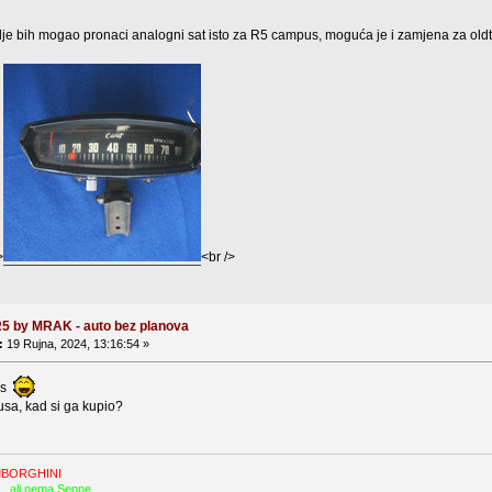
je bih mogao pronaci analogni sat isto za R5 campus, moguća je i zamjena za oldti
>
<br />
R5 by MRAK - auto bez planova
:
19 Rujna, 2024, 13:16:54 »
os
sa, kad si ga kupio?
MBORGHINI
....ali nema Senne