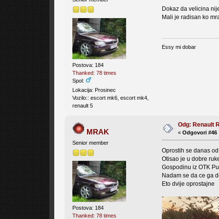
Dokaz da velicina ni
Mali je radisan ko mr
Essy mi dobar
Postova: 184
Thanked: 78 times
Spol:
Lokacija: Prosinec
Vozilo:: escort mk6, escort mk4,
renault 5
Odg: Renault 
MRAK
«
Odgovori #46 
Senior member
Oprostih se danas od
Otisao je u dobre ruk
Gospodinu iz OTK Pu
Nadam se da ce ga dob
Eto dvije oprostajne
Postova: 184
Thanked: 78 times