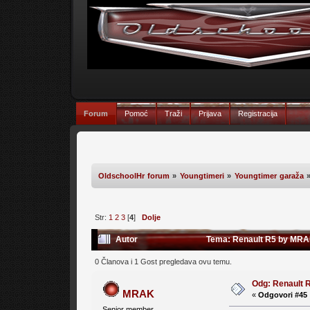
Forum
Pomoć
Traži
Prijava
Registracija
OldschoolHr forum
»
Youngtimeri
»
Youngtimer garaža
Str:
1
2
3
[
4
]
Dolje
Autor
Tema: Renault R5 by MRAK 
0 Članova i 1 Gost pregledava ovu temu.
Odg: Renault 
MRAK
«
Odgovori #45 
Senior member