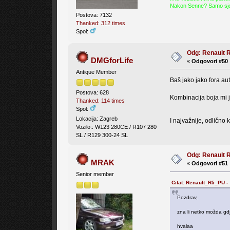
Nakon Senne? Samo sj
Postova: 7132
Thanked: 312 times
Spol:
Odg: Renault 
DMGforLife
«
Odgovori #50 
Antique Member
Baš jako jako fora aut
Postova: 628
Kombinacija boja mi je
Thanked: 114 times
Spol:
Lokacija: Zagreb
I najvažnije, odlično 
Vozilo:: W123 280CE / R107 280
SL / R129 300-24 SL
Odg: Renault 
MRAK
«
Odgovori #51 
Senior member
Citat: Renault_R5_PU -
Pozdrav,
zna li netko možda gd
hvalaa