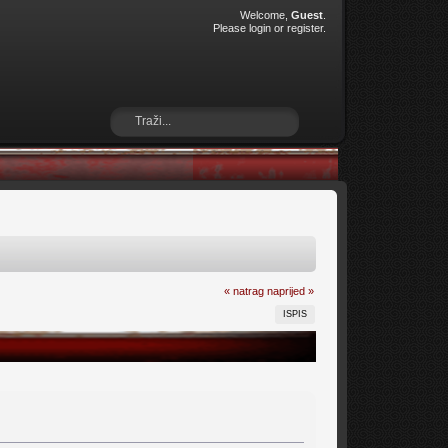
Welcome,
Guest
.
Please
login
or
register
.
« natrag
naprijed »
ISPIS