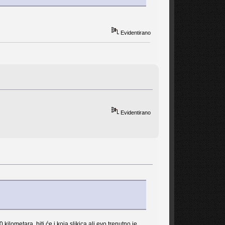
Evidentirano
Evidentirano
lometara, biti će i koja slikica ali evo trenutno je