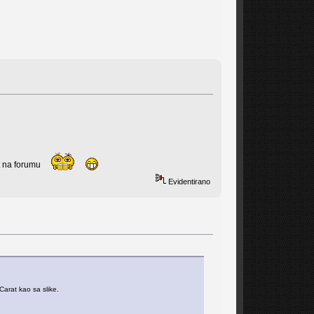
ent na forumu
Evidentirano
arat kao sa slike.