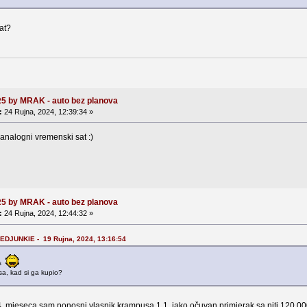
at?
R5 by MRAK - auto bez planova
:
24 Rujna, 2024, 12:39:34 »
analogni vremenski sat :)
R5 by MRAK - auto bez planova
:
24 Rujna, 2024, 12:44:32 »
DJUNKIE - 19 Rujna, 2024, 13:16:54
os
a, kad si ga kupio?
4. mjeseca sam ponosni vlasnik krampusa 1.1, jako očuvan primjerak sa niti 120 000 ki