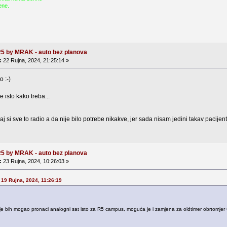
ene.
R5 by MRAK - auto bez planova
:
22 Rujna, 2024, 21:25:14 »
o :-)
 isto kako treba...
kaj si sve to radio a da nije bilo potrebe nikakve, jer sada nisam jedini takav pacij
R5 by MRAK - auto bez planova
:
23 Rujna, 2024, 10:26:03 »
 19 Rujna, 2024, 11:26:19
je bih mogao pronaci analogni sat isto za R5 campus, moguća je i zamjena za oldtimer obrtomjer C