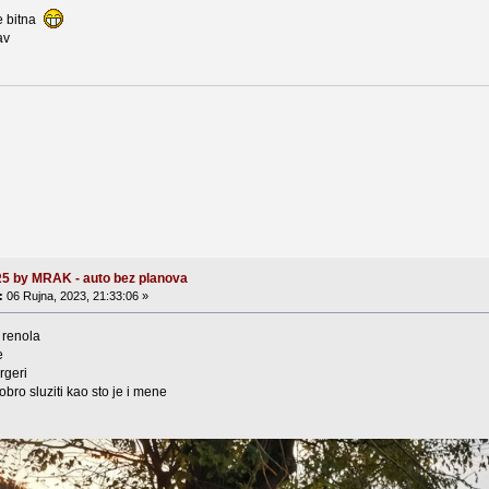
je bitna
av
R5 by MRAK - auto bez planova
:
06 Rujna, 2023, 21:33:06 »
 renola
e
rgeri
ro sluziti kao sto je i mene