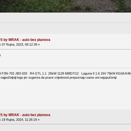
R5 by MRAK - auto bez planova
:
07 Rujna, 2023, 09:12:39 »
e
9 F3N-702 JB3-033 R4 GTL 1.1 25kW 1128 688D7/12 Laguna II 1.6 16V 79kW KG0A K4M
 najpoželjniji logo jer sugerira da prave vrijednosti prepoznaju samo oni najupučeniji
R5 by MRAK - auto bez planova
:
19 Rujna, 2024, 11:26:19 »