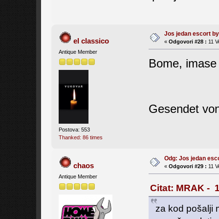
Jos jedan escort 
el classico
«
Odgovori #28 :
11 V
Antique Member
Bome, imase št
Gesendet von
Postova: 553
Thanked: 86 times
Odg: Jos jedan es
chaos
«
Odgovori #29 :
11 V
Antique Member
Citat: MRAK - 1
za kod pošalji