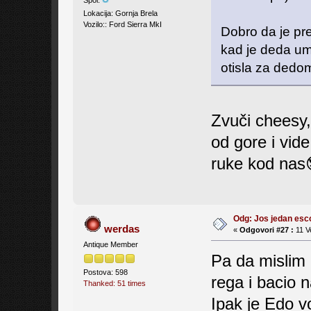
Lokacija: Gornja Brela
Vozilo:: Ford Sierra MkI
Dobro da je pre
kad je deda um
otisla za dedom
Zvuči cheesy,
od gore i vid
ruke kod nas
Odg: Jos jedan es
werdas
«
Odgovori #27 :
11 V
Antique Member
Pa da mislim 
Postova: 598
rega i bacio 
Thanked: 51 times
Ipak je Edo vo