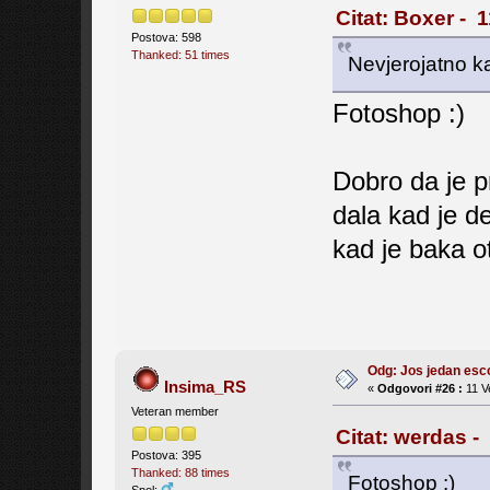
Citat: Boxer - 
Postova: 598
Thanked: 51 times
Nevjerojatno k
Fotoshop :)
Dobro da je p
dala kad je d
kad je baka o
Odg: Jos jedan es
Insima_RS
«
Odgovori #26 :
11 V
Veteran member
Citat: werdas -
Postova: 395
Thanked: 88 times
Fotoshop :)
Spol: