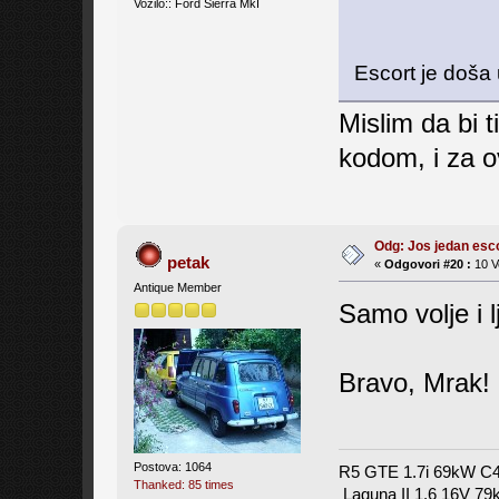
Vozilo:: Ford Sierra MkI
Escort je doša
Mislim da bi
kodom, i za o
Odg: Jos jedan es
petak
«
Odgovori #20 :
10 V
Antique Member
Samo volje i l
Bravo, Mrak!
Postova: 1064
R5 GTE 1.7i 69kW C
Thanked: 85 times
Laguna II 1.6 16V 7