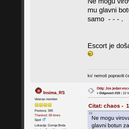
Ne mogu virova
mu glavni bot
samo - - - .
Escort je doš
ko' nemoš popraviti će
Odg: Jos jedan es
Insima_RS
«
Odgovori #19 :
10 V
Veteran member
Citat: chaos - 
Postova: 395
Thanked: 88 times
Ne mogu virovat
Spol:
glavni botun za
Lokacija: Gornja Brela