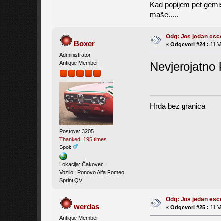
Kad popijem pet gemiš
maše.....
Odg: Jos jedan es
Boxer
«
Odgovori #24 :
11 V
Administrator
Nevjerojatno 
Antique Member
Hrđa bez granica
Postova: 3205
Thanked: 195 times
Spol:
Lokacija: Čakovec
Vozilo:: Ponovo Alfa Romeo
Sprint QV
Odg: Jos jedan es
werdas
«
Odgovori #25 :
11 V
Antique Member