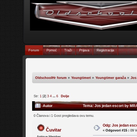
Forum
Pomoć
Traži
Prijava
Registracija
OldschoolHr forum
»
Youngtimeri
»
Youngtimer garaža
»
Jos
Str:
1
[
2
]
3
4
...
6
Dolje
Autor
Tema: Jos jedan escort by MRA
0 Članova i 1 Gost pregledava ovu temu.
Odg: Jos jedan es
Čuvitar
«
Odgovori #15 :
09 V
Antique Member