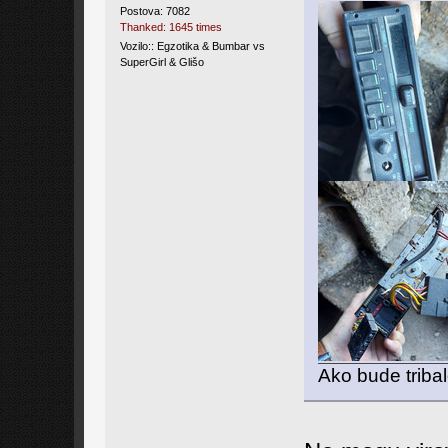
Postova: 7082
Thanked: 1645 times
Vozilo:: Egzotika & Bumbar vs
SuperGirl & Glišo
Ako bude tribal