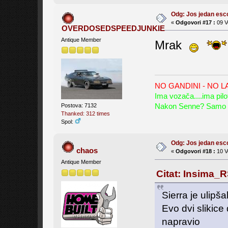
Odg: Jos jedan es
«
Odgovori #17 :
09 V
OVERDOSEDSPEEDJUNKIE
Antique Member
Mrak
NO GANDINI - NO 
Ima vozača....ima pilo
Nakon Senne? Samo 
Postova: 7132
Thanked: 312 times
Spol:
Odg: Jos jedan es
chaos
«
Odgovori #18 :
10 V
Antique Member
Citat: Insima_R
Sierra je ulipš
Evo dvi slikice 
napravio