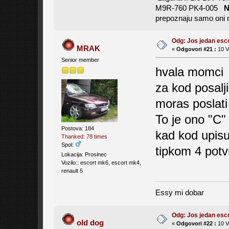
M9R-760 PK4-005
prepoznaju samo oni n
Odg: Jos jedan es
MRAK
«
Odgovori #21 :
10 V
Senior member
hvala momc
za kod posalj
moras poslati 
To je ono "C" 
Postova: 184
kad kod upisuj
Thanked: 78 times
Spol:
tipkom 4 potv
Lokacija: Prosinec
Vozilo:: escort mk6, escort mk4,
renault 5
Essy mi dobar
Odg: Jos jedan es
old dog
«
Odgovori #22 :
10 V