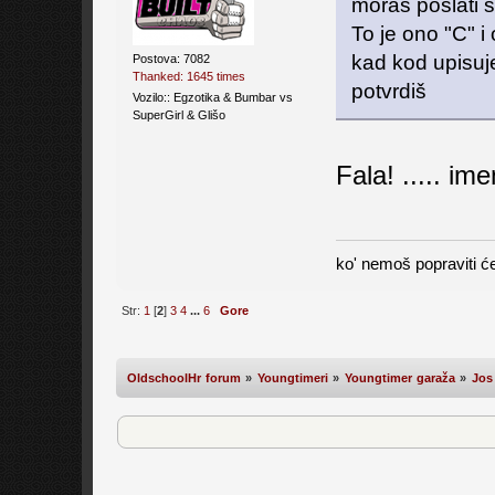
moraš poslati se
To je ono "C" i
kad kod upisuje
Postova: 7082
Thanked: 1645 times
potvrdiš
Vozilo:: Egzotika & Bumbar vs
SuperGirl & Glišo
Fala! ..... i
ko' nemoš popraviti će
Str:
1
[
2
]
3
4
...
6
Gore
OldschoolHr forum
»
Youngtimeri
»
Youngtimer garaža
»
Jos