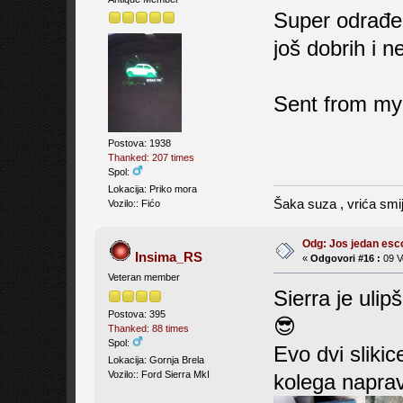
Super odrađen
još dobrih i n
Sent from my
Postova: 1938
Thanked: 207 times
Spol:
Lokacija: Priko mora
Šaka suza , vrića smij
Vozilo:: Fićo
Odg: Jos jedan es
Insima_RS
«
Odgovori #16 :
09 V
Veteran member
Sierra je ulip
Postova: 395
😎
Thanked: 88 times
Spol:
Evo dvi slikice
Lokacija: Gornja Brela
Vozilo:: Ford Sierra MkI
kolega napra