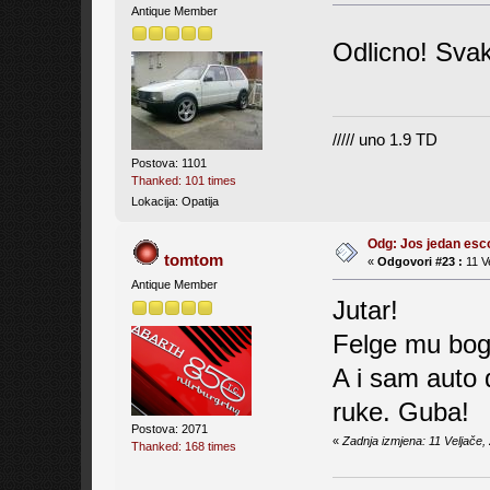
Antique Member
Odlicno! Svak
///// uno 1.9 TD
Postova: 1101
Thanked: 101 times
Lokacija: Opatija
Odg: Jos jedan es
tomtom
«
Odgovori #23 :
11 V
Antique Member
Jutar!
Felge mu bog
A i sam auto 
ruke. Guba!
Postova: 2071
«
Zadnja izmjena: 11 Veljače
Thanked: 168 times