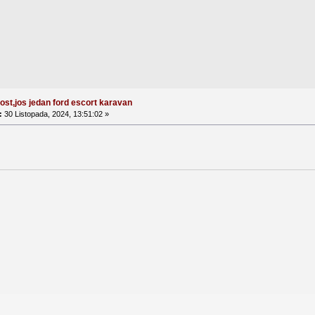
ost,jos jedan ford escort karavan
:
30 Listopada, 2024, 13:51:02 »