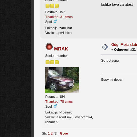
koliko love za atest
Postova: 157
Thanked: 31 times
Spol:
Lokacija: zanzibar
Vozilo:: apn4 i fico
Odg: Moja slab
MRAK
«
Odgovori #31 
Senior member
36,50 eura
Essy mi dobar
Postova: 184
Thanked: 78 times
Spol:
Lokacija: Prosinec
Vozilo:: escort mk6, escort mk4,
renault 5
Str:
1
2
[
3
]
Gore