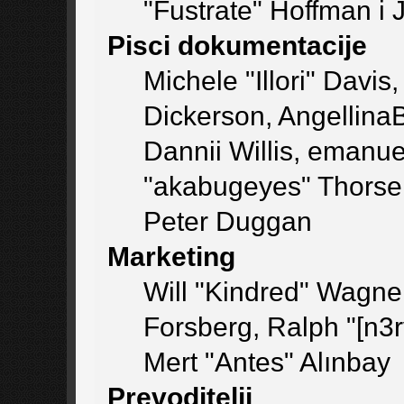
"Fustrate" Hoffman i 
Pisci dokumentacije
Michele "Illori" Davis
Dickerson, AngellinaB
Dannii Willis, emanu
"akabugeyes" Thorsen
Peter Duggan
Marketing
Will "Kindred" Wagne
Forsberg, Ralph "[n3r
Mert "Antes" Alınbay
Prevoditelji