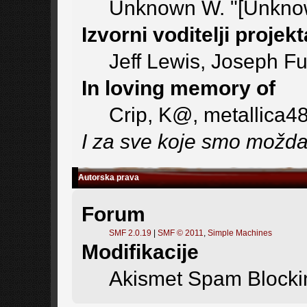
Unknown W. "[Unknow
Izvorni voditelji projekt
Jeff Lewis, Joseph F
In loving memory of
Crip, K@, metallica4
I za sve koje smo možda 
Autorska prava
Forum
SMF 2.0.19
|
SMF © 2011
,
Simple Machines
Modifikacije
Akismet Spam Block