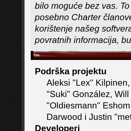
bilo moguće bez vas. To 
posebno Charter članove 
korištenje našeg softvera
povratnih informacija, bug
Tim
Podrška projektu
Aleksi "Lex" Kilpinen,
"Suki" González, Wil
"Oldiesmann" Eshom,
Darwood i Justin "me
Developeri