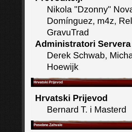
Nikola "Dzonny" Nova
Domínguez, m4z, Rely
GravuTrad
Administratori Servera
Derek Schwab, Michae
Hoewijk
Hrvatski Prijevod
Hrvatski Prijevod
Bernard T. i Masterd
Posebne Zahvale