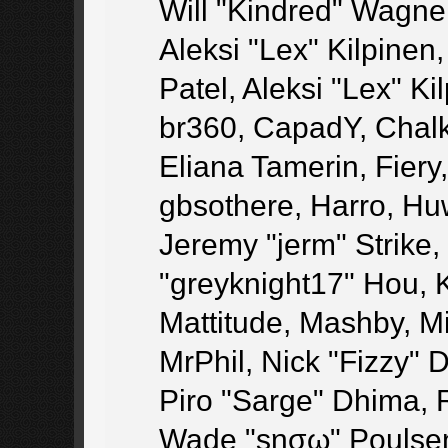
Will "Kindred" Wagner
Aleksi "Lex" Kilpinen
Patel, Aleksi "Lex" Ki
br360, CapadY, Chal
Eliana Tamerin, Fier
gbsothere, Harro, Hu
Jeremy "jerm" Strike
"greyknight17" Hou, KG
Mattitude, Mashby, Mic
MrPhil, Nick "Fizzy" 
Piro "Sarge" Dhima, 
Wade "sησω" Poulsen,