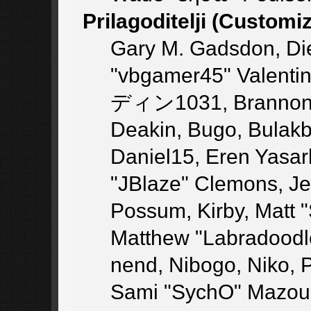
Prilagoditelji (Customi
Gary M. Gadsdon, Di
"vbgamer45" Valentin
ディン1031, Brannon "B
Deakin, Bugo, Bulakb
Daniel15, Eren Yasar
"JBlaze" Clemons, Jer
Possum, Kirby, Matt
Matthew "Labradoodl
nend, Nibogo, Niko, P
Sami "SychO" Mazouz