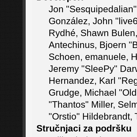
Jon "Sesquipedalian" 
González, John "live
Rydhé, Shawn Bulen, 
Antechinus, Bjoern "B
Schoen, emanuele, He
Jeremy "SleePy" Dar
Hernandez, Karl "Re
Grudge, Michael "Ol
"Thantos" Miller, Se
"Orstio" Hildebrandt,
Stručnjaci za podršku