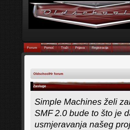
Forum
Pomoć
Traži
Prijava
Registracija
OldschoolHr forum
Zasluge
Simple Machines želi zah
SMF 2.0 bude to što je d
usmjeravanja našeg proje