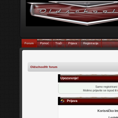
Forum
Pomoć
Traži
Prijava
Registracija
OldschoolHr forum
Upozorenje!
Samo registrirani k
Molimo prijavite se ispod ili
Prijava
Korisničko I
Lozin