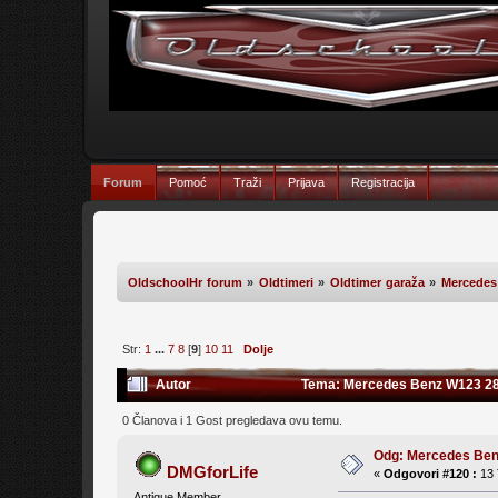
Forum
Pomoć
Traži
Prijava
Registracija
OldschoolHr forum
»
Oldtimeri
»
Oldtimer garaža
»
Mercedes
Str:
1
...
7
8
[
9
]
10
11
Dolje
Autor
Tema: Mercedes Benz W123 280
0 Članova i 1 Gost pregledava ovu temu.
Odg: Mercedes Be
DMGforLife
«
Odgovori #120 :
13 
Antique Member