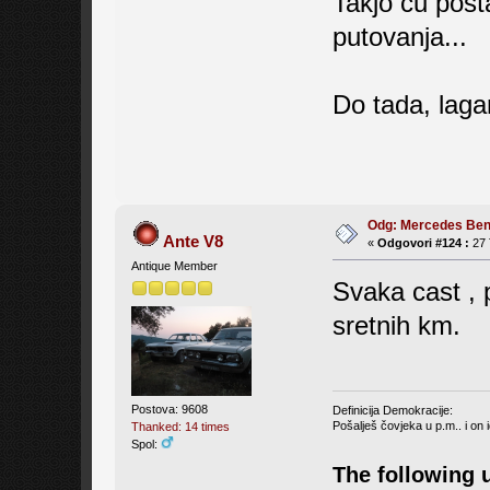
Takjo ću posta
putovanja...
Do tada, laga
Odg: Mercedes Be
Ante V8
«
Odgovori #124 :
27 
Antique Member
Svaka cast , 
sretnih km.
Postova: 9608
Definicija Demokracije:
Pošalješ čovjeka u p.m.. i on i
Thanked: 14 times
Spol:
The following 