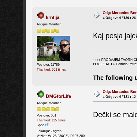
Odg: Mercedes Be
krntija
«
Odgovori #130 :
26 
Antique Member
Kaj pesja jajc
++++ PRODAJEM TVORNICK
POGLEDATI U Ponuda/Potra
Postova: 11789
Thanked: 301 times
The following 
Odg: Mercedes Be
DMGforLife
«
Odgovori #131 :
12 
Antique Member
Dečki se malo 
Postova: 631
Thanked: 115 times
Spol:
Lokacija: Zagreb
Vozilo:: W123 280CE / R107 280