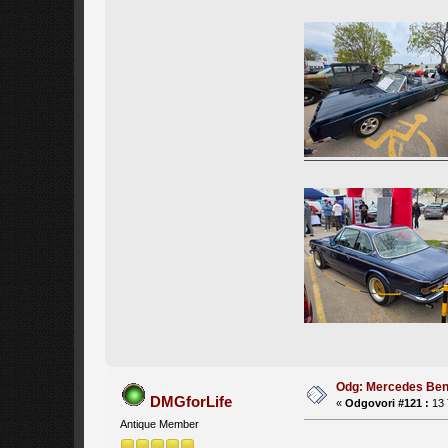
Odg: Mercedes Be
DMGforLife
«
Odgovori #121 :
13 
Antique Member