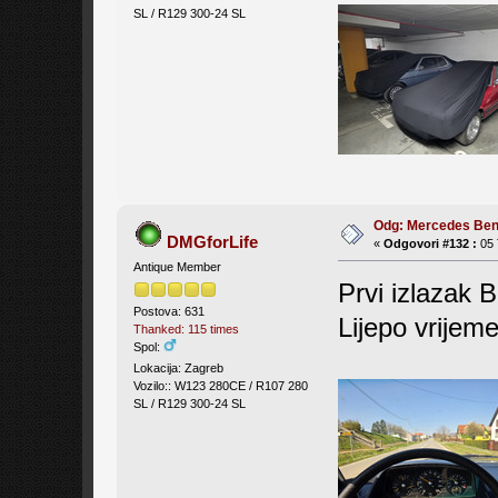
SL / R129 300-24 SL
Odg: Mercedes Be
DMGforLife
«
Odgovori #132 :
05 
Antique Member
Prvi izlazak B
Postova: 631
Lijepo vrijem
Thanked: 115 times
Spol:
Lokacija: Zagreb
Vozilo:: W123 280CE / R107 280
SL / R129 300-24 SL