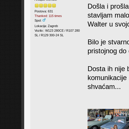
Došla i prošl
Postova: 631
stavljam malo 
Thanked: 115 times
Spol:
Walter u svojo
Lokacija: Zagreb
Vozilo:: W123 280CE / R107 280
SL / R129 300-24 SL
Bilo je stvarn
pristojnog do 
Dosta ih nije
komunikacije
shvaćam...