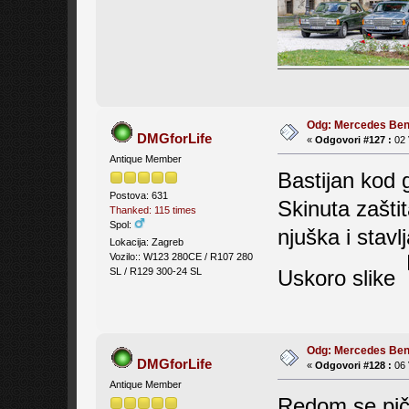
Odg: Mercedes Be
DMGforLife
«
Odgovori #127 :
02 
Antique Member
Bastijan kod 
Postova: 631
Skinuta zašti
Thanked: 115 times
Spol:
njuška i stavl
Lokacija: Zagreb
Vozilo:: W123 280CE / R107 280
Uskoro slike
SL / R129 300-24 SL
Odg: Mercedes Be
DMGforLife
«
Odgovori #128 :
06 
Antique Member
Redom se piči