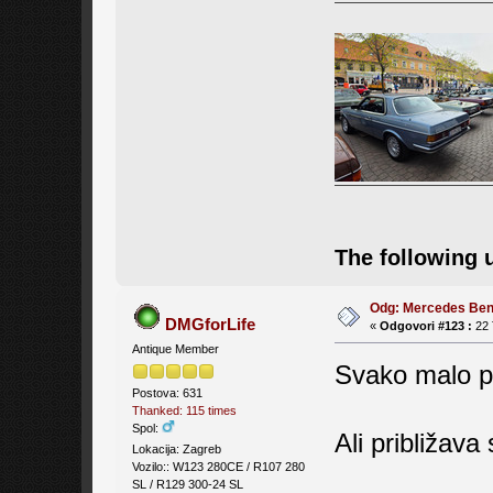
The following 
Odg: Mercedes Be
DMGforLife
«
Odgovori #123 :
22 
Antique Member
Svako malo po i
Postova: 631
Thanked: 115 times
Spol:
Ali približava
Lokacija: Zagreb
Vozilo:: W123 280CE / R107 280
SL / R129 300-24 SL