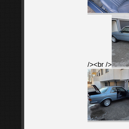
/><br />