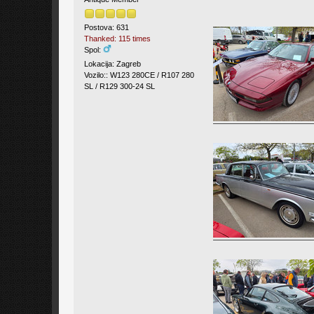
Postova: 631
Thanked: 115 times
Spol:
Lokacija: Zagreb
Vozilo:: W123 280CE / R107 280
SL / R129 300-24 SL