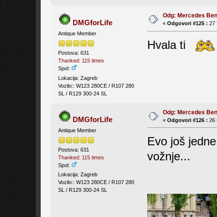
Odg: Mercedes Be
DMGforLife
«
Odgovori #125 :
27 
Antique Member
Hvala ti
Postova: 631
Thanked: 115 times
Spol:
Lokacija: Zagreb
Vozilo:: W123 280CE / R107 280
SL / R129 300-24 SL
Odg: Mercedes Be
DMGforLife
«
Odgovori #126 :
26 
Antique Member
Evo još jedne 
Postova: 631
vožnje...
Thanked: 115 times
Spol:
Lokacija: Zagreb
Vozilo:: W123 280CE / R107 280
SL / R129 300-24 SL