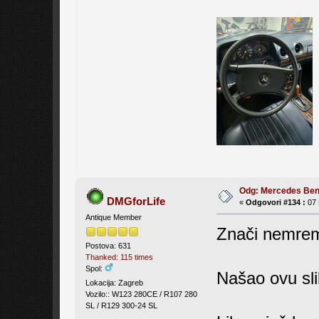
Odg: Mercedes Be
DMGforLife
«
Odgovori #134 :
07 
Antique Member
Znači nemrem 
Postova: 631
Thanked: 115 times
Spol:
Našao ovu sli
Lokacija: Zagreb
Vozilo:: W123 280CE / R107 280
SL / R129 300-24 SL