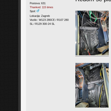
Postova: 631
Thanked: 115 times
Spol:
Lokacija: Zagreb
Vozilo:: W123 280CE / R107 280
SL / R129 300-24 SL