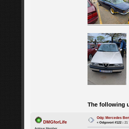
The following 
Odg: Mercedes Be
DMGforLife
«
Odgovori #122 :
21 
Antique Member