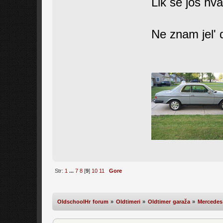
Lik se još hva
Ne znam jel' 
Str:
1
...
7
8
[
9
]
10
11
Gore
OldschoolHr forum
»
Oldtimeri
»
Oldtimer garaža
»
Mercedes