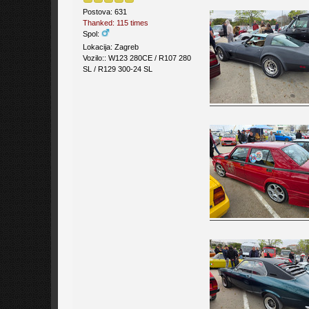
Postova: 631
Thanked: 115 times
Spol:
Lokacija: Zagreb
Vozilo:: W123 280CE / R107 280
SL / R129 300-24 SL