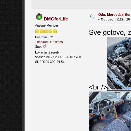
Odg: Mercedes Be
DMGforLife
«
Odgovori #129 :
26 
Antique Member
Sve gotovo, z
Postova: 631
Thanked: 115 times
Spol:
Lokacija: Zagreb
Vozilo:: W123 280CE / R107 280
SL / R129 300-24 SL
<br />