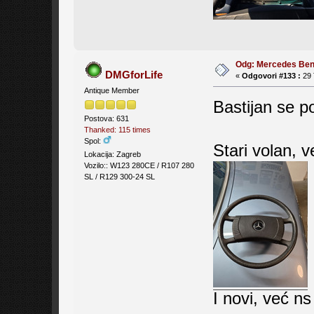
Odg: Mercedes Be
DMGforLife
«
Odgovori #133 :
29 
Antique Member
Bastijan se p
Postova: 631
Thanked: 115 times
Spol:
Stari volan, 
Lokacija: Zagreb
Vozilo:: W123 280CE / R107 280
SL / R129 300-24 SL
I novi, već n