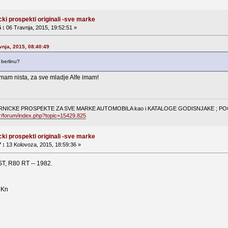
cki prospekti originali -sve marke
 :
06 Travnja, 2015, 19:52:51 »
vnja, 2015, 08:40:49
 berlinu?
nemam nista, za sve mladje Alfe imam!
NICKE PROSPEKTE ZA SVE MARKE AUTOMOBILA kao i KATALOGE GODISNJAKE ; POGL
hr/forum/index.php?topic=15429.825
cki prospekti originali -sve marke
 :
13 Kolovoza, 2015, 18:59:36 »
T, R80 RT -- 1982.
- Kn