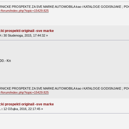
NICKE PROSPEKTE ZA SVE MARKE AUTOMOBILA kao i KATALOGE GODISNJAKE ; POGL
hr/forum/index.php?topic=15429.825
cki prospekti originali -sve marke
 :
30 Studenoga, 2015, 17:44:32 »
00.- Kn
NICKE PROSPEKTE ZA SVE MARKE AUTOMOBILA kao i KATALOGE GODISNJAKE ; POGL
hr/forum/index.php?topic=15429.825
cki prospekti originali -sve marke
 :
12 Ožujka, 2016, 22:17:45 »