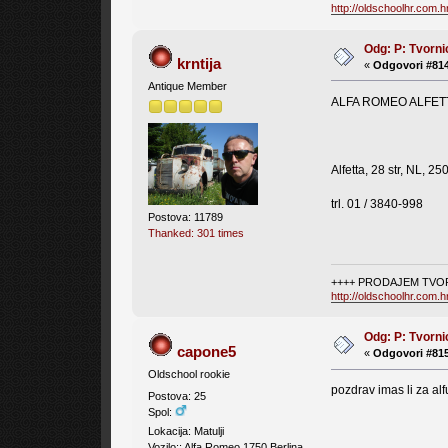
http://oldschoolhr.com.
Odg: P: Tvorni
krntija
«
Odgovori #814
Antique Member
ALFA ROMEO ALFET
Alfetta, 28 str, NL, 25
trl. 01 / 3840-998
Postova: 11789
Thanked: 301 times
++++ PRODAJEM TVOR
http://oldschoolhr.com.
Odg: P: Tvorni
capone5
«
Odgovori #815
Oldschool rookie
pozdrav imas li za alf
Postova: 25
Spol:
Lokacija: Matulji
Vozilo:: Alfa Romeo 1750 Berlina