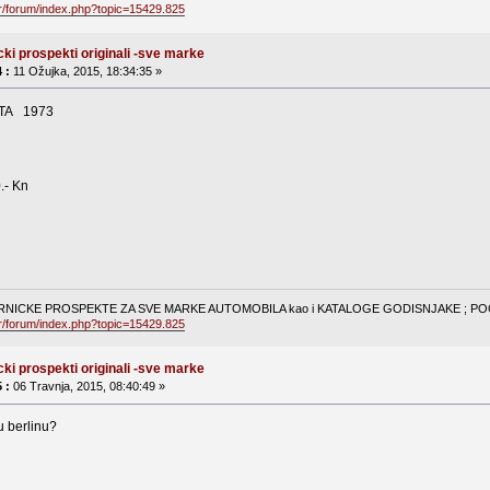
hr/forum/index.php?topic=15429.825
cki prospekti originali -sve marke
 :
11 Ožujka, 2015, 18:34:35 »
TA 1973
0.- Kn
NICKE PROSPEKTE ZA SVE MARKE AUTOMOBILA kao i KATALOGE GODISNJAKE ; POGL
hr/forum/index.php?topic=15429.825
cki prospekti originali -sve marke
 :
06 Travnja, 2015, 08:40:49 »
u berlinu?