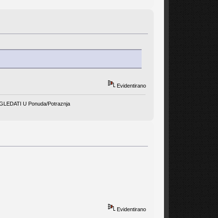
Evidentirano
EDATI U Ponuda/Potraznja
Evidentirano