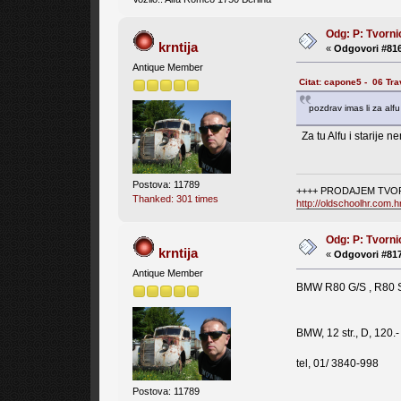
Odg: P: Tvorni
krntija
«
Odgovori #816
Antique Member
Citat: capone5 - 06 Tra
pozdrav imas li za alfu
Za tu Alfu i starije 
Postova: 11789
++++ PRODAJEM TVOR
Thanked: 301 times
http://oldschoolhr.com.
Odg: P: Tvorni
krntija
«
Odgovori #817
Antique Member
BMW R80 G/S , R80 S
BMW, 12 str., D, 120.
tel, 01/ 3840-998
Postova: 11789