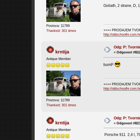
Goliath, 2 strane, D, 
Postova: 11789
++++ PRODAJEM TVOR
Thanked: 301 times
http://oldschoolhr.com.
Odg: P: Tvorni
krntija
«
Odgovori #822
Antique Member
bumP
++++ PRODAJEM TVOR
http://oldschoolhr.com.
Postova: 11789
Thanked: 301 times
Odg: P: Tvorni
krntija
«
Odgovori #823
Antique Member
Porsche 911 2,4 l, 7