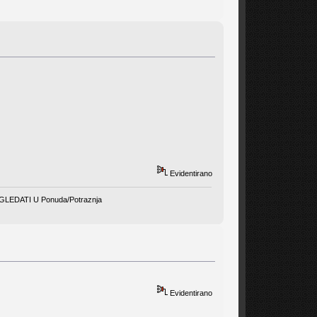
Evidentirano
EDATI U Ponuda/Potraznja
Evidentirano