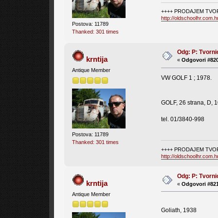
++++ PRODAJEM TVOR
http://oldschoolhr.com.
Postova: 11789
Thanked: 301 times
Odg: P: Tvorni
krntija
«
Odgovori #820
Antique Member
VW GOLF 1 ; 1978.
GOLF, 26 strana, D, 1
tel. 01/3840-998
Postova: 11789
Thanked: 301 times
++++ PRODAJEM TVOR
http://oldschoolhr.com.
Odg: P: Tvorni
krntija
«
Odgovori #821
Antique Member
Goliath, 1938