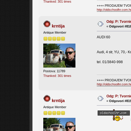
Thanked: 301 times
++++ PRODAJEM TVOR
http://oldschoolhr.com.
Odg: P: Tvorni
krntija
«
Odgovori #818
Antique Member
AUDI 60
Audi, 4 str, YU, 70,- K
tel. 01/3840-998
Postova: 11789
Thanked: 301 times
++++ PRODAJEM TVOR
http://oldschoolhr.com.
Odg: P: Tvorni
krntija
«
Odgovori #819
Antique Member