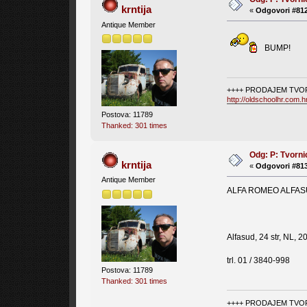
krntija
«
Odgovori #812
Antique Member
BUMP!
++++ PRODAJEM TVOR
http://oldschoolhr.com.
Postova: 11789
Thanked: 301 times
Odg: P: Tvorni
krntija
«
Odgovori #813
Antique Member
ALFA ROMEO ALFAS
Alfasud, 24 str, NL, 2
trl. 01 / 3840-998
Postova: 11789
Thanked: 301 times
++++ PRODAJEM TVOR