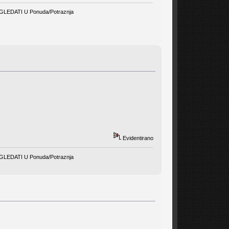
EDATI U Ponuda/Potraznja
Evidentirano
EDATI U Ponuda/Potraznja