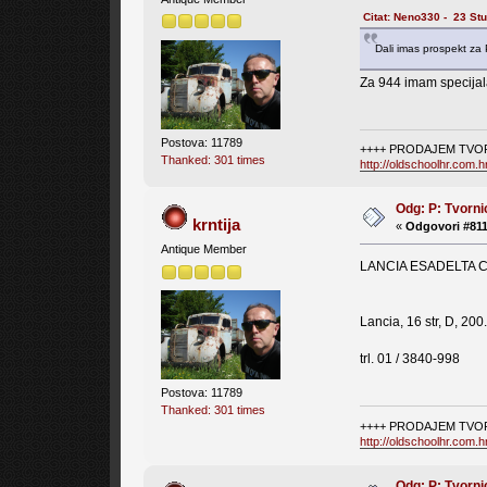
Citat: Neno330 - 23 St
Dali imas prospekt za 
Za 944 imam specijala
Postova: 11789
++++ PRODAJEM TVOR
Thanked: 301 times
http://oldschoolhr.com.
Odg: P: Tvorni
krntija
«
Odgovori #811
Antique Member
LANCIA ESADELTA C 
Lancia, 16 str, D, 200
trl. 01 / 3840-998
Postova: 11789
Thanked: 301 times
++++ PRODAJEM TVOR
http://oldschoolhr.com.
Odg: P: Tvorni