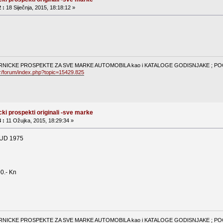
 :
18 Siječnja, 2015, 18:18:12 »
NICKE PROSPEKTE ZA SVE MARKE AUTOMOBILA kao i KATALOGE GODISNJAKE ; POGL
hr/forum/index.php?topic=15429.825
cki prospekti originali -sve marke
 :
11 Ožujka, 2015, 18:29:34 »
UD 1975
00.- Kn
NICKE PROSPEKTE ZA SVE MARKE AUTOMOBILA kao i KATALOGE GODISNJAKE ; POGL