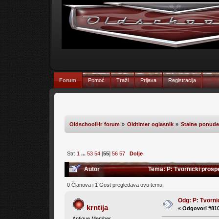
Forum
Pomoć
Traži
Prijava
Registracija
OldschoolHr forum
»
Oldtimer oglasnik
»
Stalne ponude,
Str:
1
...
53
54
[
55
]
56
57
Dolje
Autor
Tema: P: Tvornicki prospe
0 Članova i 1 Gost pregledava ovu temu.
Odg: P: Tvorni
krntija
«
Odgovori #810
Antique Member