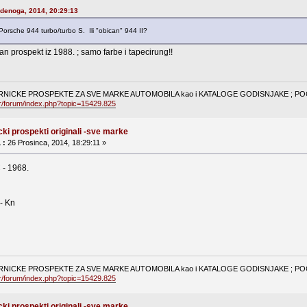
udenoga, 2014, 20:29:13
Porsche 944 turbo/turbo S. Ili "obican" 944 II?
n prospekt iz 1988. ; samo farbe i tapecirung!!
NICKE PROSPEKTE ZA SVE MARKE AUTOMOBILA kao i KATALOGE GODISNJAKE ; POGL
hr/forum/index.php?topic=15429.825
cki prospekti originali -sve marke
 :
26 Prosinca, 2014, 18:29:11 »
- 1968.
.- Kn
NICKE PROSPEKTE ZA SVE MARKE AUTOMOBILA kao i KATALOGE GODISNJAKE ; POGL
hr/forum/index.php?topic=15429.825
cki prospekti originali -sve marke