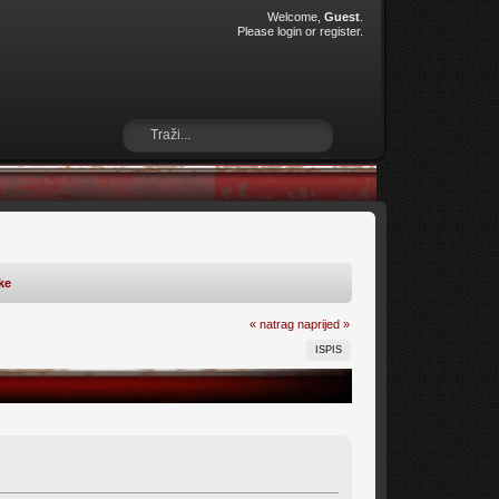
Welcome,
Guest
.
Please
login
or
register
.
ke
« natrag
naprijed »
ISPIS