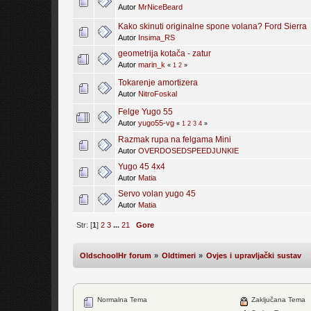
Autor
MrNiceBeard
Kako skinuti originalne spone volana? Ford Sierra
Autor
Insima_RS
geometrija kotača - zatur
Autor
marin_k
«
1
2
»
Tokarenje amortizera
Autor
NitroFoskal
Felge Yugo 55
Autor
yugo55-vg
«
1
2
3
4
»
Razmak rupa na felgama Mini
Autor
OVERDOSEDSPEEDJUNKIE
Yugo 45 4x4
Autor
Matia
Servo volan yugo 45
Autor
Matia
Str: [
1
]
2
3
...
21
Gore
OldschoolHr forum
»
Oldtimeri
»
Ovjes i upravljački sustav
Normalna Tema
Zaključana Tema