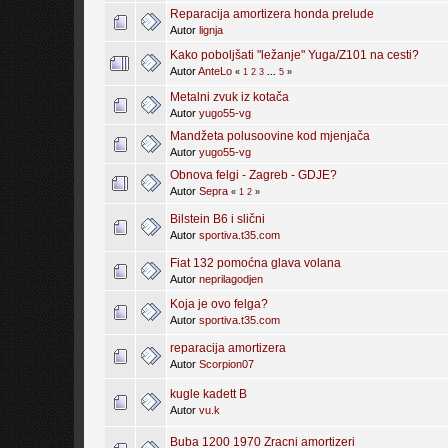
Reparacija amortizera honda prelude
Autor
lignja
Kako poboljšati "ležanje" Yuga/Z101 na cesti?
Autor
AnteLo
«
1
2
3
...
5
»
Metalni zvuk iz kotača
Autor
yugo55-vg
Mandžeta polusoovine kod mjenjača
Autor
yugo55-vg
Obnova felgi - Zagreb - GDJE?
Autor
Sepra
«
1
2
»
Bilstein B6 i slični
Autor
sportiva.t35.com
Fiat 132 pomoćna glava volana
Autor
neprilagodjen
Koja je ovo felga?
Autor
sportiva.t35.com
reparacija amortizera
Autor
Scorpion07
kugle kadett B
Autor
vu.k
Buba 1200 1970 Zracni amortizeri