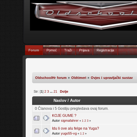
Forum
Pomoć
Traži
Prijava
Registracija
OldschoolHr forum
»
Oldtimeri
»
Ovjes i upravljački sustav
Str: [
1
]
2
3
...
21
Dolje
Naslov
/
Autor
0 Članova i 5 Gostiju pregledava ovaj forum.
KOJE GUME ?
Autor
sigmafahrer
«
1
2
3
»
Idu li ove alu felge na Yuga?
Autor
yugo55-vg
«
1
2
»