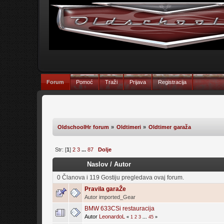
Forum
Pomoć
Traži
Prijava
Registracija
OldschoolHr forum
»
Oldtimeri
»
Oldtimer garaža
Str: [
1
]
2
3
...
87
Dolje
Naslov
/
Autor
0 Članova i 119 Gostiju pregledava ovaj forum.
Pravila garaŽe
Autor imported_Gear
BMW 633CSi restauracija
Autor
LeonardoL
«
1
2
3
...
45
»