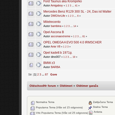
Ford Taunus aka Krompirko
Autor
Amigaboy
«
1
2
3
...
41
»
Mercedes Benz R129 300 SL - 24, Das ist Walter
Autor
DMGforLife
«
1
2
3
...
6
»
Miletrecento
Autor
bambina
«
1
2
3
...
14
»
Opel Ascona B
Autor
asconaextreme
«
1
2
3
...
81
»
OPEL OMEGA A EVO 500 4.0 IRMSCHER
Autor
Ante V8
«
1
2
3
»
Opel kadett b 1971g.
Autor dino007
«
1
2
3
...
19
»
BMW z3
Autor
BARBA
Str: [
1
]
2
3
...
87
Gore
OldschoolHr forum
»
Oldtimeri
»
Oldtimer garaža
Normalna Tema
Zaključana Tema
Stalna Tema
Popularna Tema (Više od 15 odgovora)
Anketa
Vrlo Popularna Tema (Više od 25 odgovora)