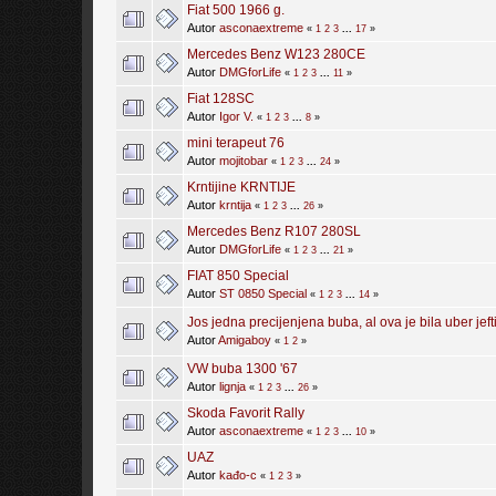
Fiat 500 1966 g.
Autor
asconaextreme
«
1
2
3
...
17
»
Mercedes Benz W123 280CE
Autor
DMGforLife
«
1
2
3
...
11
»
Fiat 128SC
Autor
Igor V.
«
1
2
3
...
8
»
mini terapeut 76
Autor
mojitobar
«
1
2
3
...
24
»
Krntijine KRNTIJE
Autor
krntija
«
1
2
3
...
26
»
Mercedes Benz R107 280SL
Autor
DMGforLife
«
1
2
3
...
21
»
FIAT 850 Special
Autor
ST 0850 Special
«
1
2
3
...
14
»
Jos jedna precijenjena buba, al ova je bila uber jeft
Autor
Amigaboy
«
1
2
»
VW buba 1300 '67
Autor
lignja
«
1
2
3
...
26
»
Skoda Favorit Rally
Autor
asconaextreme
«
1
2
3
...
10
»
UAZ
Autor
kađo-c
«
1
2
3
»