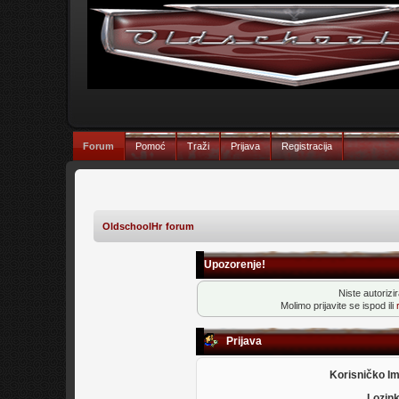
Forum
Pomoć
Traži
Prijava
Registracija
OldschoolHr forum
Upozorenje!
Niste autorizi
Molimo prijavite se ispod ili
Prijava
Korisničko I
Lozin