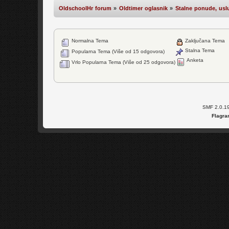
OldschoolHr forum
»
Oldtimer oglasnik
»
Stalne ponude, uslu
Normalna Tema
Zaključana Tema
Stalna Tema
Popularna Tema (Više od 15 odgovora)
Anketa
Vrlo Popularna Tema (Više od 25 odgovora)
SMF 2.0.1
Flagra