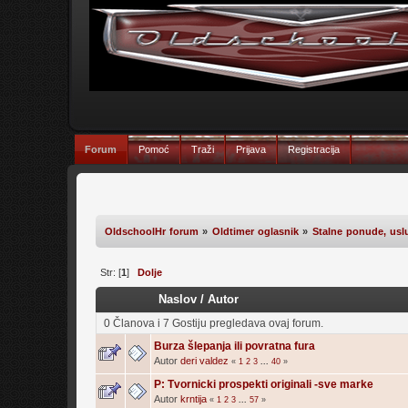
Forum
Pomoć
Traži
Prijava
Registracija
OldschoolHr forum
»
Oldtimer oglasnik
»
Stalne ponude, uslu
Str: [
1
]
Dolje
Naslov
/
Autor
0 Članova i 7 Gostiju pregledava ovaj forum.
Burza šlepanja ili povratna fura
Autor
deri valdez
«
1
2
3
...
40
»
P: Tvornicki prospekti originali -sve marke
Autor
krntija
«
1
2
3
...
57
»