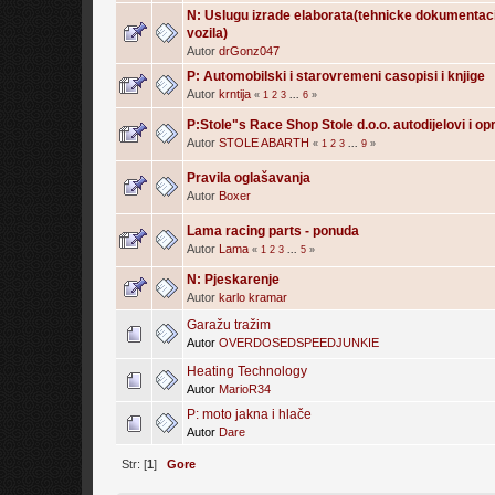
N: Uslugu izrade elaborata(tehnicke dokumentaci
vozila)
Autor
drGonz047
P: Automobilski i starovremeni casopisi i knjige
Autor
krntija
«
1
2
3
...
6
»
P:Stole"s Race Shop Stole d.o.o. autodijelovi i o
Autor
STOLE ABARTH
«
1
2
3
...
9
»
Pravila oglašavanja
Autor
Boxer
Lama racing parts - ponuda
Autor
Lama
«
1
2
3
...
5
»
N: Pjeskarenje
Autor
karlo kramar
Garažu tražim
Autor
OVERDOSEDSPEEDJUNKIE
Heating Technology
Autor
MarioR34
P: moto jakna i hlače
Autor
Dare
Str: [
1
]
Gore