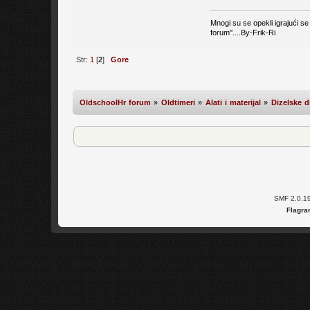
Mnogi su se opekli igrajući s
forum''....By-Frik-Ri
Str:
1
[
2
]
Gore
OldschoolHr forum
»
Oldtimeri
»
Alati i materijal
»
Dizelske d
SMF 2.0.1
Flagra