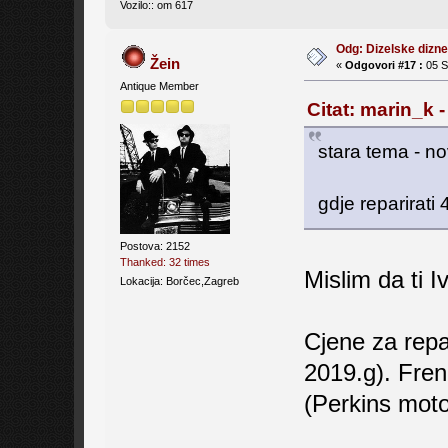
Vozilo:: om 617
Odg: Dizelske dizne 
Žein
«
Odgovori #17 :
05 Si
Antique Member
Citat: marin_k 
stara tema - nov
gdje reparirat
Postova: 2152
Thanked: 32 times
Mislim da ti I
Lokacija: Borčec,Zagreb
Cjene za repa
2019.g). Fren
(Perkins motor