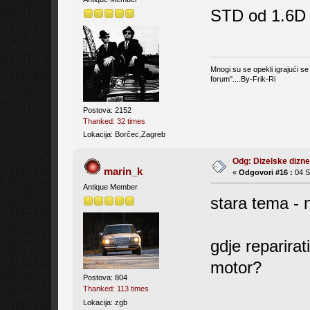
STD od 1.6D 
Mnogi su se opekli igrajući s
forum''....By-Frik-Ri
Postova: 2152
Thanked: 32 times
Lokacija: Borčec,Zagreb
Odg: Dizelske dizne 
marin_k
«
Odgovori #16 :
04 Si
Antique Member
stara tema - n
gdje reparira
motor?
Postova: 804
Thanked: 113 times
Lokacija: zgb