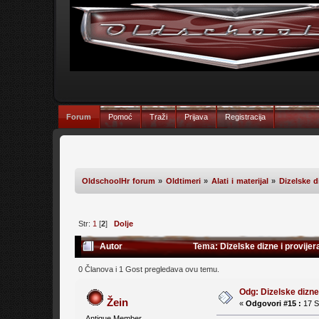
Forum
Pomoć
Traži
Prijava
Registracija
OldschoolHr forum
»
Oldtimeri
»
Alati i materijal
»
Dizelske d
Str:
1
[
2
]
Dolje
Autor
Tema: Dizelske dizne i provijer
0 Članova i 1 Gost pregledava ovu temu.
Odg: Dizelske dizne 
Žein
«
Odgovori #15 :
17 Si
Antique Member