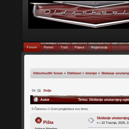
Forum
Pomoć
Traži
Prijava
Registracija
OldschoolHr forum
»
Oldtimeri
»
Interijer
»
Skidanje unutarnj
Str: [
1
]
Dolje
Autor
Tema: Skidanje unutarnjeg ogle
0 Članova i 1 Gost pregledava ovu temu.
Skidanje unutarnjeg
Pišta
«
:
10 Travnja, 2026, 2
Antique Member