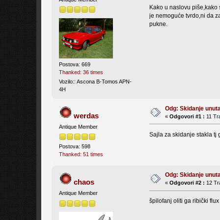
Kako u naslovu piše,kako s
je nemoguće tvrdo,ni da z
pukne.
Postova: 669
Thanked: 36 times
Vozilo:: Ascona B-Tomos APN-
4H
Odg: Skidanje unut
werdas
«
Odgovori #1 :
11 Tra
Antique Member
Sajla za skidanje stakla t
Postova: 598
Thanked: 51 times
Odg: Skidanje unut
chaos
«
Odgovori #2 :
12 Tra
Antique Member
špilofanj oliti ga ribički flux