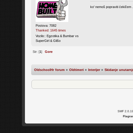
ko' nemoš popraviti ćekičem ..
Postova: 7082
Thanked: 1645 times
Vozilo:: Egzotika & Bumbar vs
SuperGirl & Glišo
Str: [
1
]
Gore
OldschoolHr forum
»
Oldtimeri
»
Interijer
»
Skidanje unutarnj
SMF 2.0.1
Flagra